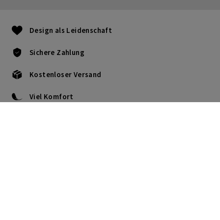
Design als Leidenschaft
Sichere Zahlung
Kostenloser Versand
Viel Komfort
+49(0) 211 95 43 92 15
Mo bis Do: von 09:00 bis 17:30
Fr: von 09:00 bis 16:00