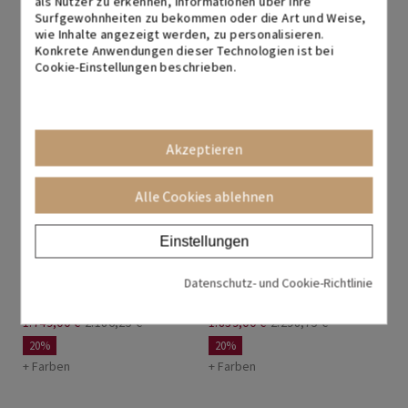
als Nutzer zu erkennen, Informationen über Ihre
1.173,95 €
1.660,93 €
Surfgewohnheiten zu bekommen oder die Art und Weise,
29%
wie Inhalte angezeigt werden, zu personalisieren.
Konkrete Anwendungen dieser Technologien ist bei
+ Farben
Cookie-Einstellungen beschrieben.
Zubehör inklusive!
Inklusive Zubehör!
Akzeptieren
Alle Cookies ablehnen
Einstellungen
Empfangstheke mit
Empfangstheke L Form
Datenschutz- und Cookie-Richtlinie
Beratungsplatz Sotto
Duomo
1.749,00 €
2.186,25 €
1.839,00 €
2.298,75 €
20%
20%
+ Farben
+ Farben