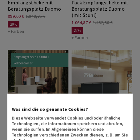
Empfangstheke mit
Pack Empfangstheke mit
Beratungsplatz Duomo
Beratungsplatz Duomo
(mit Stuhl)
999,00 €
1.248,75 €
1.064,87 €
1.462,60 €
20%
27%
+ Farben
+ Farben
Empfangstheke + Stuhl +
Rollcontainer
Was sind die so genannte Cookies?
Pack Empfangstheke mit
Empfangstheke Bello
Diese Webseite verwendet Cookies und/oder ähnliche
Beratungsplatz Duomo
Technologien, die Informationen speichern und abrufen,
1.473,81 €
(mit Stuhl +
wenn Sie surfen. Im Allgemeinen können diese
+ Farben
Technologien verschiedenen Zwecken dienen, z. B. um Sie
Rollcontainer)