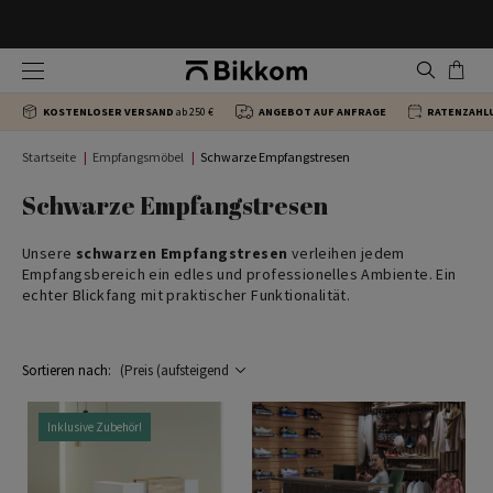
Ergonomische Schreibtischstühle
Büro Schreibtische
Büroschränke
Empfangstheken
KOSTENLOSER VERSAND
ab 250 €
ANGEBOT AUF ANFRAGE
RATENZAHL
Chefsessel
Eckschreibtische fürs Büro
Rollcontainer
Beistelltische und Couchtische
Startseite
Empfangsmöbel
Schwarze Empfangstresen
Konferenzstühle
Doppelschreibtische und Modultische
Schwarze Empfangstresen
Unsere
schwarzen Empfangstresen
verleihen jedem
Besucherstühle
Besprechungstische
Empfangsbereich ein edles und professionelles Ambiente. Ein
echter Blickfang mit praktischer Funktionalität.
Seminarstühle
Konferenztische
Sortieren nach:
Barhocker
Chefschreibtische
Inklusive Zubehör!
Stehtische