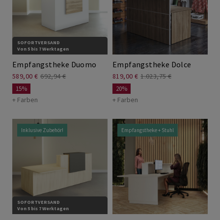
Höhenverstellbare Schreibtische
SOFORTVERSAND
Von 5 bis 7 Werktagen
Empfangstheke Duomo
Empfangstheke Dolce
589,00 €
692,94 €
819,00 €
1.023,75 €
15%
20%
+ Farben
+ Farben
Inklusive Zubehör!
Empfangstheke + Stuhl
SOFORTVERSAND
Von 5 bis 7 Werktagen