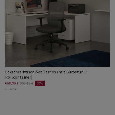
Eckschreibtisch-Set Tarnos (mit Bürostuhl +
Rollcontainer)
668,99 €
960,18 €
30%
+ Farben