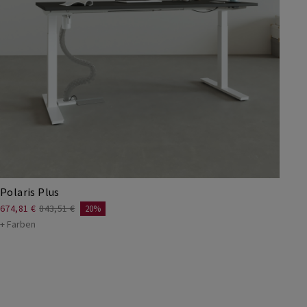
Polaris Plus
674,81 €
843,51 €
20%
+ Farben