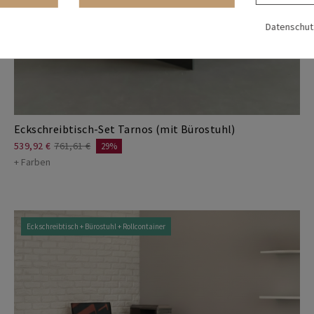
Datenschutz
Eckschreibtisch-Set Tarnos (mit Bürostuhl)
539,92 €
761,61 €
29%
+ Farben
Eckschreibtisch + Bürostuhl + Rollcontainer