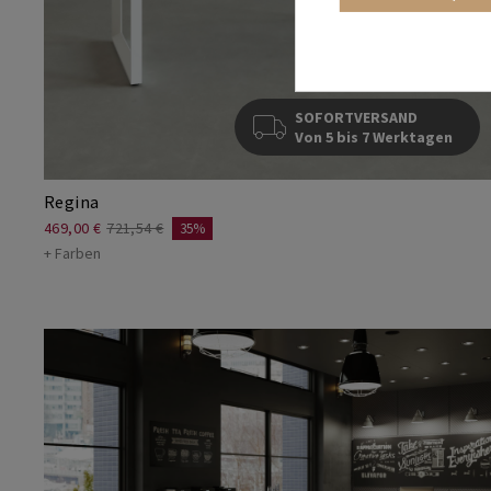
SOFORTVERSAND
Von 5 bis 7 Werktagen
Regina
469,00 €
721,54 €
35%
+ Farben