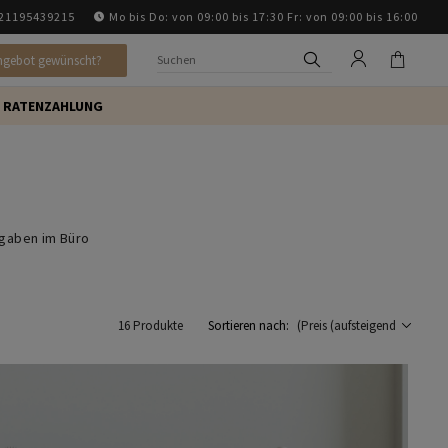
21195439215
Mo bis Do: von 09:00 bis 17:30 Fr: von 09:00 bis 16:00
ngebot gewünscht?
RATENZAHLUNG
fgaben im Büro
16 Produkte
Sortieren nach: