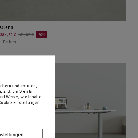
Olena
384,82 €
481,02 €
20%
+ Farben
HÖHENVERSTELLBAR
chern und abrufen,
z. B. um Sie als
nd Weise, wie Inhalte
Cookie-Einstellungen
nstellungen