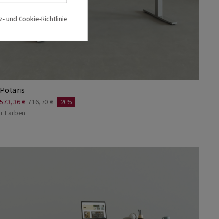
- und Cookie-Richtlinie
Polaris
573,36 €
716,70 €
20%
+ Farben