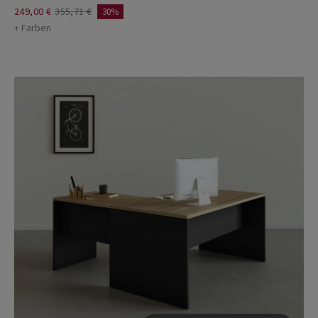
249,00 €
355,71 €
30%
+ Farben