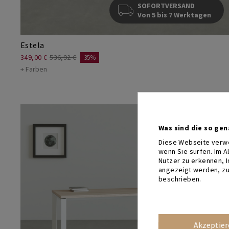
SOFORTVERSAND
Von 5 bis 7 Werktagen
Estela
349,00 €
536,92 €
35%
+ Farben
Was sind die so ge
Diese Webseite verwe
wenn Sie surfen. Im 
Nutzer zu erkennen, 
angezeigt werden, zu
beschrieben.
Akzeptier