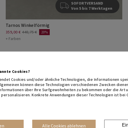
SOFORTVERSAND
Von 5 bis 7 Werktagen
Tarnos Winkelförmig
359,00 €
448,75 €
20%
+ Farben
Eckschreibtisch + Bürostuhl
nannte Cookies?
ndet Cookies und/oder ähnliche Technologien, die Informationen spei
Allgemeinen können diese Technologien verschiedenen Zwecken dienen, 
Informationen über Ihre Surfgewohnheiten zu bekommen oder die Art u
 personalisieren. Konkrete Anwendungen dieser Technologien ist bei 
Ei
en
Alle Cookies ablehnen