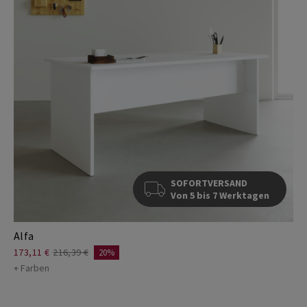
SOFORTVERSAND
Von 5 bis 7 Werktagen
Alfa
173,11 €
216,39 €
20%
+ Farben