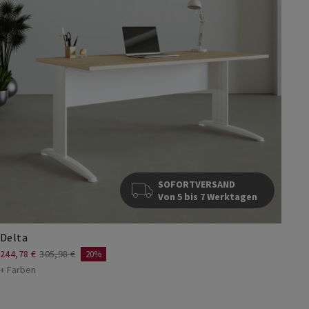
SOFORTVERSAND
Von 5 bis 7 Werktagen
Delta
244,78 €
305,98 €
20%
+ Farben