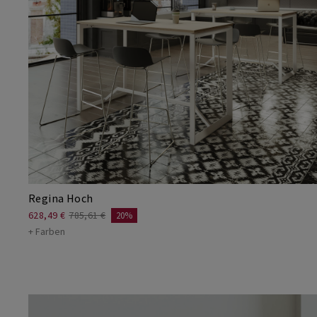
Regina Hoch
628,49 €
785,61 €
20%
+ Farben