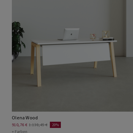
Olena Wood
910,76 €
1.138,45 €
20%
+ Farben