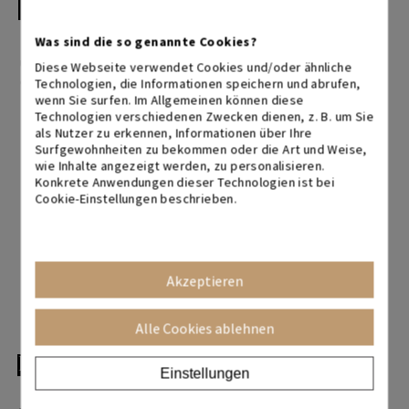
ein neues Gesicht
Was sind die so genannte Cookies?
Design, Komfort, Qualität und der Blick fürs Detail sind
unsere Stärke. Wir verleihen Ihrem Büro ein neues
Diese Webseite verwendet Cookies und/oder ähnliche
Gesicht, indem wir offene Räume schaffen, die zur
Technologien, die Informationen speichern und abrufen,
wenn Sie surfen. Im Allgemeinen können diese
Inspiration für transversale Zusammenarbeit in Ihrem
Technologien verschiedenen Zwecken dienen, z. B. um Sie
Team werden. Entdecken Sie unseren Katalog.
als Nutzer zu erkennen, Informationen über Ihre
Surfgewohnheiten zu bekommen oder die Art und Weise,
wie Inhalte angezeigt werden, zu personalisieren.
Konkrete Anwendungen dieser Technologien ist bei
Cookie-Einstellungen beschrieben.
Akzeptieren
Alle Cookies ablehnen
Design
als Mantra
Einstellungen